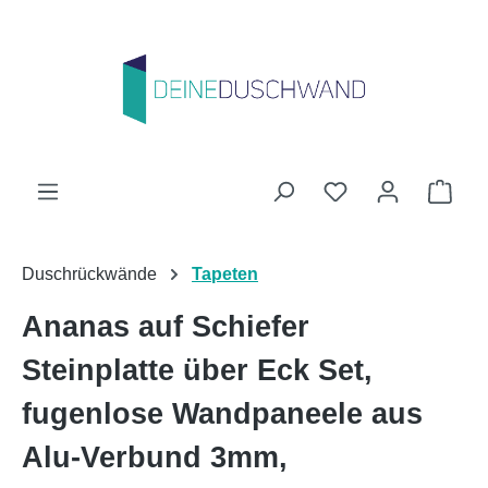
Zum Hauptinhalt springen
Du hast 0 Produk
Ware
Duschrückwände
Tapeten
Ananas auf Schiefer
Steinplatte über Eck Set,
fugenlose Wandpaneele aus
Alu-Verbund 3mm,