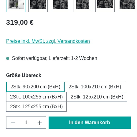
Regulärer Preis:
319,00 €
Preise inkl. MwSt. zzgl. Versandkosten
Sofort verfügbar, Lieferzeit: 1-2 Wochen
auswählen
Größe Übereck
2Stk. 90x200 cm (BxH)
2Stk. 100x210 cm (BxH)
2Stk. 100x255 cm (BxH)
2Stk. 125x210 cm (BxH)
2Stk. 125x255 cm (BxH)
Produkt Anzahl: Gib den gewünschten Wert e
In den Warenkorb