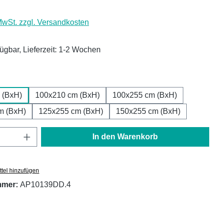
 MwSt. zzgl. Versandkosten
fügbar, Lieferzeit: 1-2 Wochen
ählen
 (BxH)
100x210 cm (BxH)
100x255 cm (BxH)
m (BxH)
125x255 cm (BxH)
150x255 cm (BxH)
Anzahl: Gib den gewünschten Wert ein oder
In den Warenkorb
tel hinzufügen
mmer:
AP10139DD.4