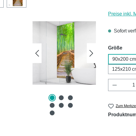
Preise inkl.
Sofort ver
ausw
Größe
90x200 cm
125x210 c
Produkt 
Zum Merkzet
Produktnu