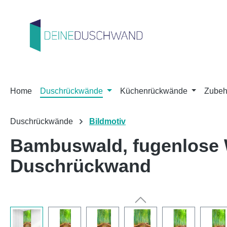
m Hauptinhalt springen
Zur Suche springen
Zur Hauptnavigation springen
Home
Duschrückwände
Küchenrückwände
Zubeh
Duschrückwände
Bildmotiv
Bambuswald, fugenlose
Duschrückwand
Bildergalerie überspringen