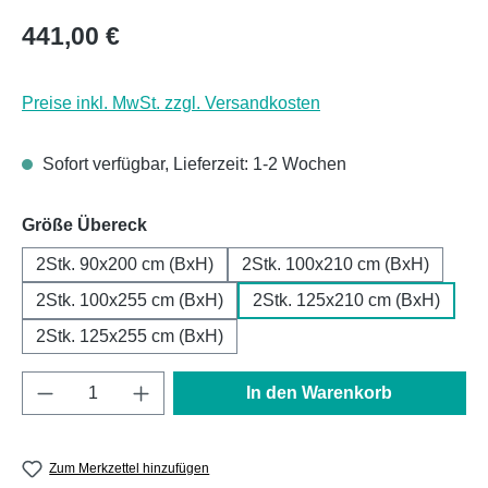
Regulärer Preis:
441,00 €
Preise inkl. MwSt. zzgl. Versandkosten
Sofort verfügbar, Lieferzeit: 1-2 Wochen
auswählen
Größe Übereck
2Stk. 90x200 cm (BxH)
2Stk. 100x210 cm (BxH)
2Stk. 100x255 cm (BxH)
2Stk. 125x210 cm (BxH)
2Stk. 125x255 cm (BxH)
Produkt Anzahl: Gib den gewünschten Wert e
In den Warenkorb
Zum Merkzettel hinzufügen