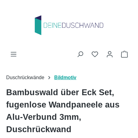
Zum Hauptinhalt springen
Du hast 0 Produk
Ware
Duschrückwände
Bildmotiv
Bambuswald über Eck Set,
fugenlose Wandpaneele aus
Alu-Verbund 3mm,
Duschrückwand