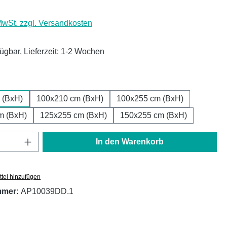
 MwSt. zzgl. Versandkosten
fügbar, Lieferzeit: 1-2 Wochen
ählen
 (BxH)
100x210 cm (BxH)
100x255 cm (BxH)
m (BxH)
125x255 cm (BxH)
150x255 cm (BxH)
Anzahl: Gib den gewünschten Wert ein oder
In den Warenkorb
tel hinzufügen
mmer:
AP10039DD.1