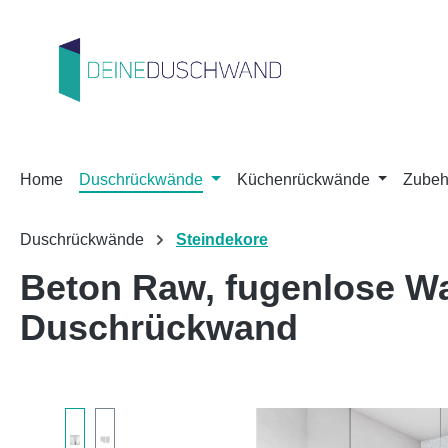
m Hauptinhalt springen
Zur Suche springen
Zur Hauptnavigation springen
Home
Duschrückwände
Küchenrückwände
Zubeh
Duschrückwände
Steindekore
Beton Raw, fugenlose W
Duschrückwand
Bildergalerie überspringen