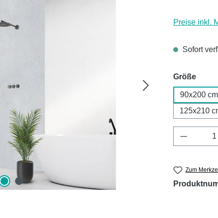
Preise inkl.
Sofort ver
ausw
Größe
90x200 cm
125x210 c
Produkt 
Zum Merkzet
Produktnu