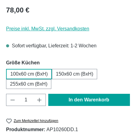
Regulärer Preis:
78,00 €
Preise inkl. MwSt. zzgl. Versandkosten
Sofort verfügbar, Lieferzeit: 1-2 Wochen
auswählen
Größe Küchen
100x60 cm (BxH)
150x60 cm (BxH)
255x60 cm (BxH)
Produkt Anzahl: Gib den gewünschten Wert e
In den Warenkorb
Zum Merkzettel hinzufügen
Produktnummer:
AP10260DD.1