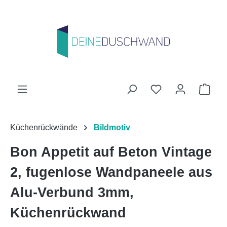
Zum Hauptinhalt springen
Du hast 0 Produk
Ware
Küchenrückwände
Bildmotiv
Bon Appetit auf Beton Vintage
2, fugenlose Wandpaneele aus
Alu-Verbund 3mm,
Küchenrückwand