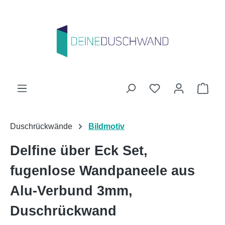
Zum Hauptinhalt springen
Du hast 0 Produk
Ware
Duschrückwände
Bildmotiv
Delfine über Eck Set,
fugenlose Wandpaneele aus
Alu-Verbund 3mm,
Duschrückwand