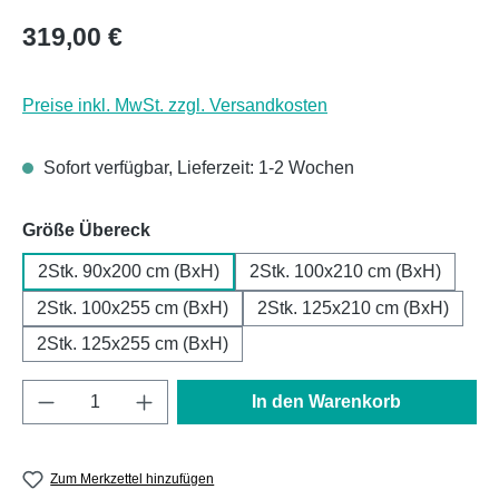
Regulärer Preis:
319,00 €
Preise inkl. MwSt. zzgl. Versandkosten
Sofort verfügbar, Lieferzeit: 1-2 Wochen
auswählen
Größe Übereck
2Stk. 90x200 cm (BxH)
2Stk. 100x210 cm (BxH)
2Stk. 100x255 cm (BxH)
2Stk. 125x210 cm (BxH)
2Stk. 125x255 cm (BxH)
Produkt Anzahl: Gib den gewünschten Wert e
In den Warenkorb
Zum Merkzettel hinzufügen