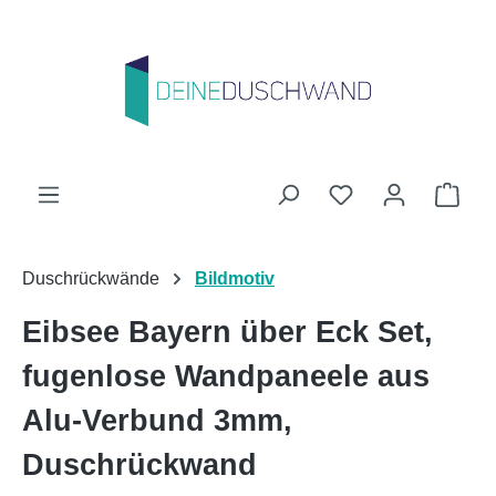
Zum Hauptinhalt springen
Du hast 0 Produk
Ware
Duschrückwände
Bildmotiv
Eibsee Bayern über Eck Set,
fugenlose Wandpaneele aus
Alu-Verbund 3mm,
Duschrückwand