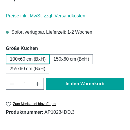
Preise inkl. MwSt. zzgl. Versandkosten
Sofort verfügbar, Lieferzeit: 1-2 Wochen
auswählen
Größe Küchen
100x60 cm (BxH)
150x60 cm (BxH)
255x60 cm (BxH)
Produkt Anzahl: Gib den gewünschten Wert e
In den Warenkorb
Zum Merkzettel hinzufügen
Produktnummer:
AP10234DD.3