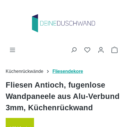
Zum Hauptinhalt springen
Du hast 0 Produk
Ware
Küchenrückwände
Fliesendekore
Fliesen Antioch, fugenlose
Wandpaneele aus Alu-Verbund
3mm, Küchenrückwand