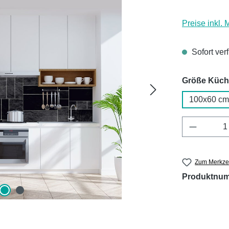
Preise inkl.
Sofort ver
Größe Küc
100x60 cm
Produkt 
Zum Merkzet
Produktnu