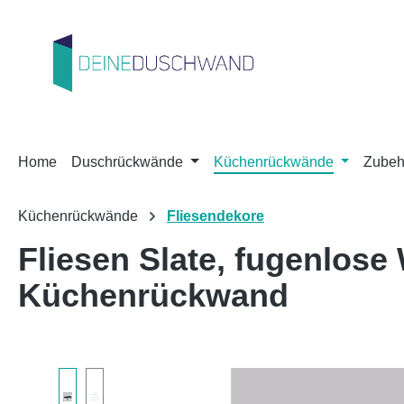
m Hauptinhalt springen
Zur Suche springen
Zur Hauptnavigation springen
Home
Duschrückwände
Küchenrückwände
Zubeh
Küchenrückwände
Fliesendekore
Fliesen Slate, fugenlos
Küchenrückwand
Bildergalerie überspringen