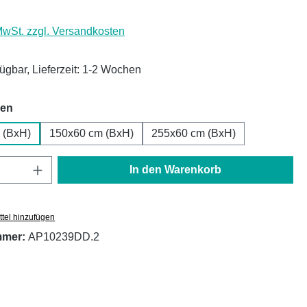
 MwSt. zzgl. Versandkosten
fügbar, Lieferzeit: 1-2 Wochen
auswählen
hen
 (BxH)
150x60 cm (BxH)
255x60 cm (BxH)
Anzahl: Gib den gewünschten Wert ein oder
In den Warenkorb
tel hinzufügen
mmer:
AP10239DD.2