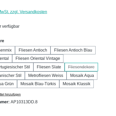
 MwSt. zzgl. Versandkosten
 verfügbar
auswählen
re
senmix
Fliesen Antioch
Fliesen Antioch Blau
ental
Fliesen Oriental Vintage
tugiesischer Stil
Fliesen Slate
Fliesendekore
(Diese Option ist zurz
nischer Stil
Metrofliesen Weiss
Mosaik Aqua
ua Grün
Mosaik Blau-Türkis
Mosaik Klassik
tel hinzufügen
mmer:
AP10313DD.8