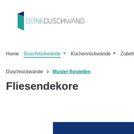
m Hauptinhalt springen
Zur Suche springen
Zur Hauptnavigation springen
Home
Duschrückwände
Küchenrückwände
Zubeh
Duschrückwände
Muster Bestellen
Fliesendekore
Bildergalerie überspringen