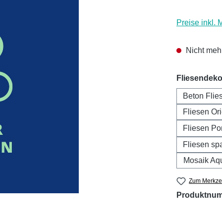
Preise inkl.
Nicht mehr
Fliesendeko
Beton Flie
Fliesen Ori
Fliesen Por
Fliesen spa
Mosaik Aq
Zum Merkzet
Produktnu