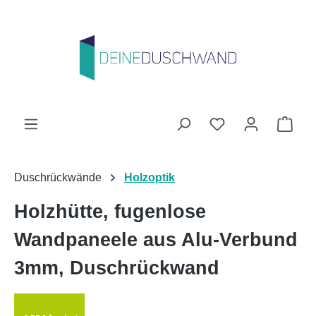
Zum Hauptinhalt springen
Du hast 0 Produk
Ware
Duschrückwände
Holzoptik
Holzhütte, fugenlose
Wandpaneele aus Alu-Verbund
3mm, Duschrückwand