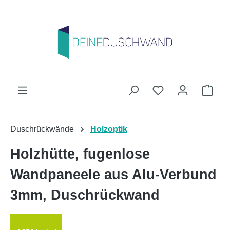
Zum Hauptinhalt springen
Du hast 0 Produk
Ware
Duschrückwände
Holzoptik
Holzhütte, fugenlose
Wandpaneele aus Alu-Verbund
3mm, Duschrückwand