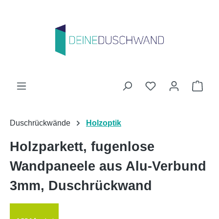
Zum Hauptinhalt springen
Du hast 0 Produk
Ware
Duschrückwände
Holzoptik
Holzparkett, fugenlose
Wandpaneele aus Alu-Verbund
3mm, Duschrückwand