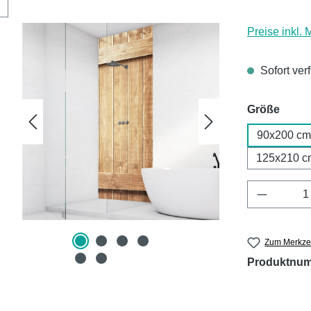
Preise inkl.
Sofort ver
ausw
Größe
90x200 cm
125x210 c
Produkt 
Zum Merkzet
Produktnu