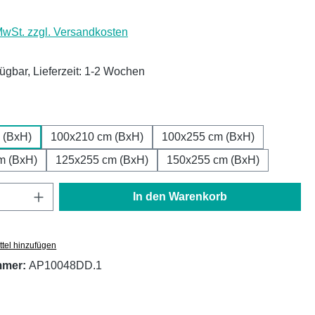
 MwSt. zzgl. Versandkosten
fügbar, Lieferzeit: 1-2 Wochen
ählen
 (BxH)
100x210 cm (BxH)
100x255 cm (BxH)
m (BxH)
125x255 cm (BxH)
150x255 cm (BxH)
Anzahl: Gib den gewünschten Wert ein oder
In den Warenkorb
tel hinzufügen
mmer:
AP10048DD.1