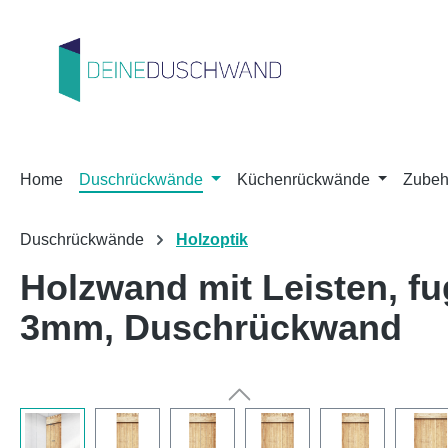
m Hauptinhalt springen
Zur Suche springen
Zur Hauptnavigation springen
Home
Duschrückwände
Küchenrückwände
Zubeh
Duschrückwände
Holzoptik
Holzwand mit Leisten, f
3mm, Duschrückwand
Bildergalerie überspringen