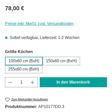
Regulärer Preis:
78,00 €
Preise inkl. MwSt. zzgl. Versandkosten
Sofort verfügbar, Lieferzeit: 1-2 Wochen
auswählen
Größe Küchen
100x60 cm (BxH)
150x60 cm (BxH)
255x60 cm (BxH)
Produkt Anzahl: Gib den gewünschten Wert e
In den Warenkorb
Zum Merkzettel hinzufügen
Produktnummer:
AP10177DD.3