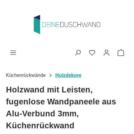
Zum Hauptinhalt springen
Du hast 0 Produk
Ware
Küchenrückwände
Holzdekore
Holzwand mit Leisten,
fugenlose Wandpaneele aus
Alu-Verbund 3mm,
Küchenrückwand