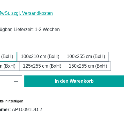
 MwSt. zzgl. Versandkosten
fügbar, Lieferzeit: 1-2 Wochen
ählen
 (BxH)
100x210 cm (BxH)
100x255 cm (BxH)
m (BxH)
125x255 cm (BxH)
150x255 cm (BxH)
Anzahl: Gib den gewünschten Wert ein oder
In den Warenkorb
tel hinzufügen
mmer:
AP10091DD.2