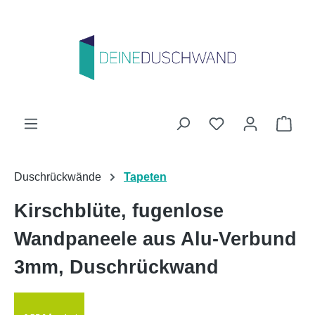
Zum Hauptinhalt springen
Du hast 0 Produk
Ware
Duschrückwände
Tapeten
Kirschblüte, fugenlose
Wandpaneele aus Alu-Verbund
3mm, Duschrückwand