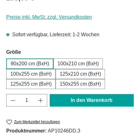
Preise inkl. MwSt. zzgl. Versandkosten
Sofort verfügbar, Lieferzeit: 1-2 Wochen
auswählen
Größe
90x200 cm (BxH)
100x210 cm (BxH)
100x255 cm (BxH)
125x210 cm (BxH)
125x255 cm (BxH)
150x255 cm (BxH)
Produkt Anzahl: Gib den gewünschten Wert e
In den Warenkorb
Zum Merkzettel hinzufügen
Produktnummer:
AP10246DD.3