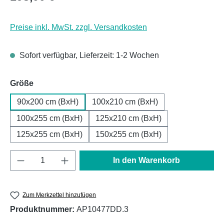
Preise inkl. MwSt. zzgl. Versandkosten
Sofort verfügbar, Lieferzeit: 1-2 Wochen
auswählen
Größe
90x200 cm (BxH)
100x210 cm (BxH)
100x255 cm (BxH)
125x210 cm (BxH)
125x255 cm (BxH)
150x255 cm (BxH)
Produkt Anzahl: Gib den gewünschten Wert e
In den Warenkorb
Zum Merkzettel hinzufügen
Produktnummer:
AP10477DD.3