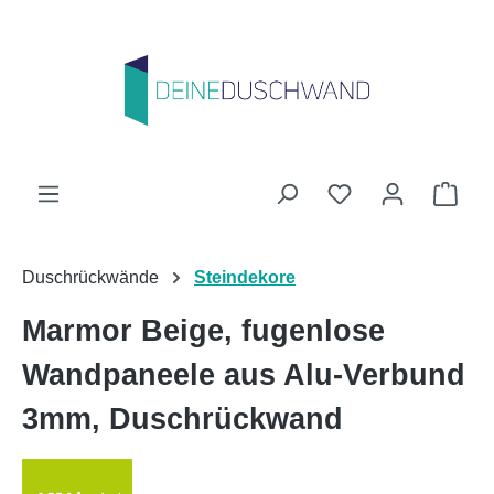
Zum Hauptinhalt springen
Du hast 0 Produk
Ware
Duschrückwände
Steindekore
Marmor Beige, fugenlose
Wandpaneele aus Alu-Verbund
3mm, Duschrückwand