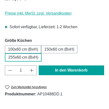
Preise inkl. MwSt. zzgl. Versandkosten
Sofort verfügbar, Lieferzeit: 1-2 Wochen
auswählen
Größe Küchen
100x60 cm (BxH)
150x60 cm (BxH)
255x60 cm (BxH)
Produkt Anzahl: Gib den gewünschten Wert e
In den Warenkorb
Zum Merkzettel hinzufügen
Produktnummer:
AP10488DD.1