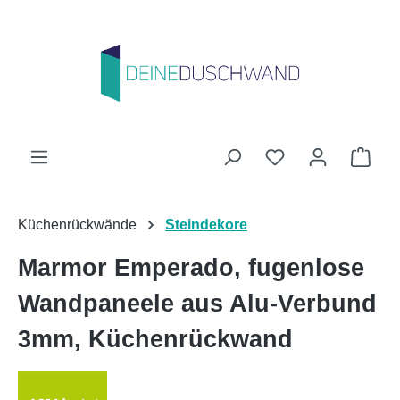
Zum Hauptinhalt springen
Du hast 0 Produk
Ware
Küchenrückwände
Steindekore
Marmor Emperado, fugenlose
Wandpaneele aus Alu-Verbund
3mm, Küchenrückwand