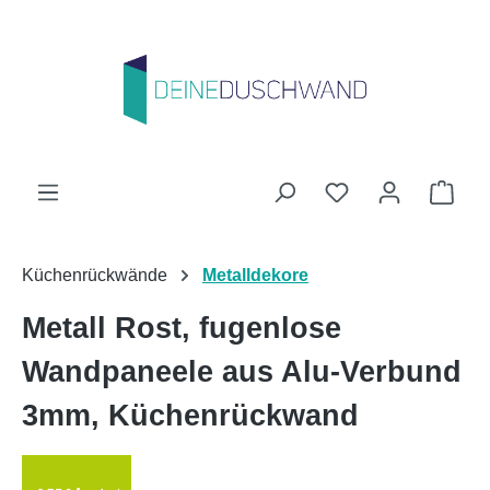
Zum Hauptinhalt springen
Du hast 0 Produk
Ware
Küchenrückwände
Metalldekore
Metall Rost, fugenlose
Wandpaneele aus Alu-Verbund
3mm, Küchenrückwand