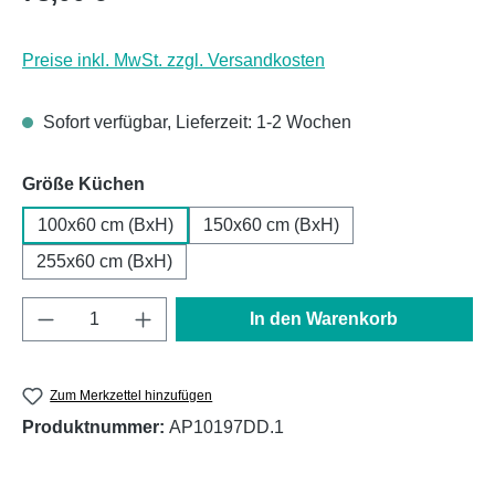
Preise inkl. MwSt. zzgl. Versandkosten
Sofort verfügbar, Lieferzeit: 1-2 Wochen
auswählen
Größe Küchen
100x60 cm (BxH)
150x60 cm (BxH)
255x60 cm (BxH)
Produkt Anzahl: Gib den gewünschten Wert e
In den Warenkorb
Zum Merkzettel hinzufügen
Produktnummer:
AP10197DD.1