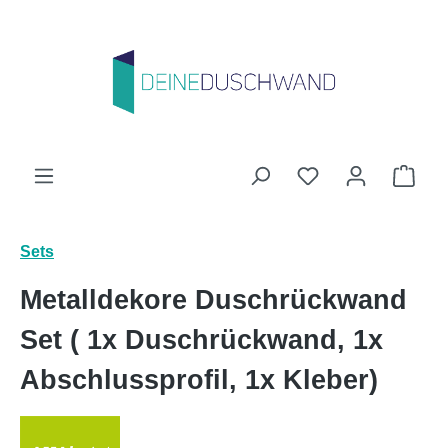
Zum Hauptinhalt springen
Du hast 0 Produk
Ware
Sets
Metalldekore Duschrückwand
Set ( 1x Duschrückwand, 1x
Abschlussprofil, 1x Kleber)