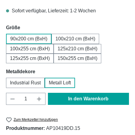
Sofort verfügbar, Lieferzeit: 1-2 Wochen
auswählen
Größe
90x200 cm (BxH)
100x210 cm (BxH)
100x255 cm (BxH)
125x210 cm (BxH)
125x255 cm (BxH)
150x255 cm (BxH)
auswählen
Metalldekore
Industrial Rust
Metall Loft
Produkt Anzahl: Gib den gewünschten Wert e
In den Warenkorb
Zum Merkzettel hinzufügen
Produktnummer:
AP10419DD.15