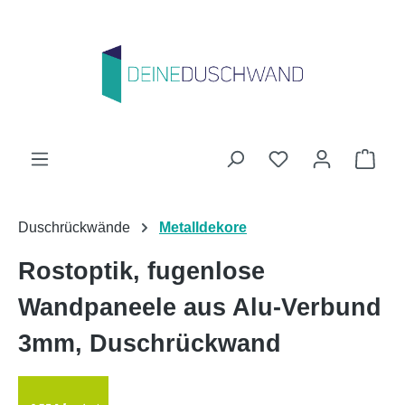
Zum Hauptinhalt springen
Du hast 0 Produk
Ware
Duschrückwände
Metalldekore
Rostoptik, fugenlose
Wandpaneele aus Alu-Verbund
3mm, Duschrückwand