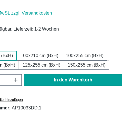
 MwSt. zzgl. Versandkosten
fügbar, Lieferzeit: 1-2 Wochen
ählen
 (BxH)
100x210 cm (BxH)
100x255 cm (BxH)
m (BxH)
125x255 cm (BxH)
150x255 cm (BxH)
Anzahl: Gib den gewünschten Wert ein oder
In den Warenkorb
tel hinzufügen
mmer:
AP10033DD.1