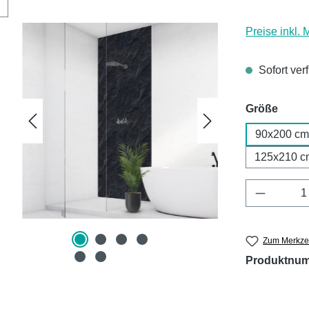
Preise inkl.
Sofort ver
ausw
Größe
90x200 cm
125x210 c
Produkt 
Zum Merkzet
Produktnu