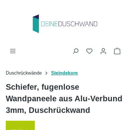
Zum Hauptinhalt springen
Du hast 0 Produk
Ware
Duschrückwände
Steindekore
Schiefer, fugenlose
Wandpaneele aus Alu-Verbund
3mm, Duschrückwand