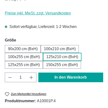
Preise inkl. MwSt. zzgl. Versandkosten
Sofort verfügbar, Lieferzeit: 1-2 Wochen
auswählen
Größe
90x200 cm (BxH)
100x210 cm (BxH)
100x255 cm (BxH)
125x210 cm (BxH)
125x255 cm (BxH)
150x255 cm (BxH)
Produkt Anzahl: Gib den gewünschten Wert e
In den Warenkorb
Zum Merkzettel hinzufügen
Produktnummer:
A10001P.4