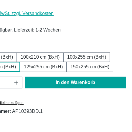
 MwSt. zzgl. Versandkosten
fügbar, Lieferzeit: 1-2 Wochen
ählen
 (BxH)
100x210 cm (BxH)
100x255 cm (BxH)
m (BxH)
125x255 cm (BxH)
150x255 cm (BxH)
Anzahl: Gib den gewünschten Wert ein oder
In den Warenkorb
tel hinzufügen
mmer:
AP10393DD.1