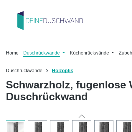
m Hauptinhalt springen
Zur Suche springen
Zur Hauptnavigation springen
Home
Duschrückwände
Küchenrückwände
Zubeh
Duschrückwände
Holzoptik
Schwarzholz, fugenlose
Duschrückwand
Bildergalerie überspringen