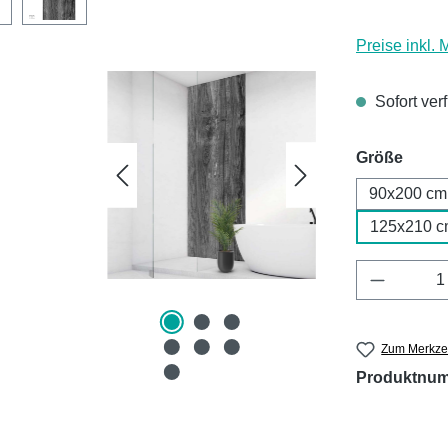
Preise inkl.
Sofort ver
ausw
Größe
90x200 cm
125x210 c
Produkt 
Zum Merkzet
Produktnu