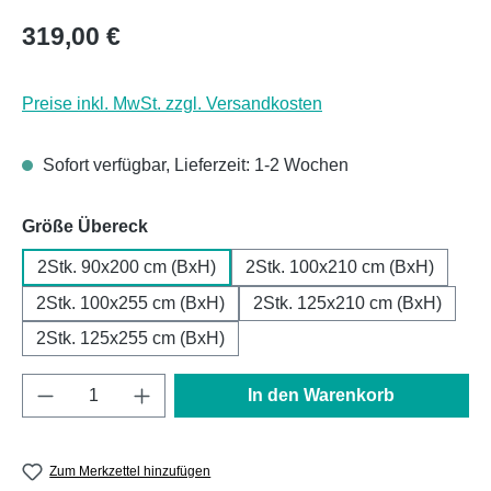
Regulärer Preis:
319,00 €
Preise inkl. MwSt. zzgl. Versandkosten
Sofort verfügbar, Lieferzeit: 1-2 Wochen
auswählen
Größe Übereck
2Stk. 90x200 cm (BxH)
2Stk. 100x210 cm (BxH)
2Stk. 100x255 cm (BxH)
2Stk. 125x210 cm (BxH)
2Stk. 125x255 cm (BxH)
Produkt Anzahl: Gib den gewünschten Wert e
In den Warenkorb
Zum Merkzettel hinzufügen