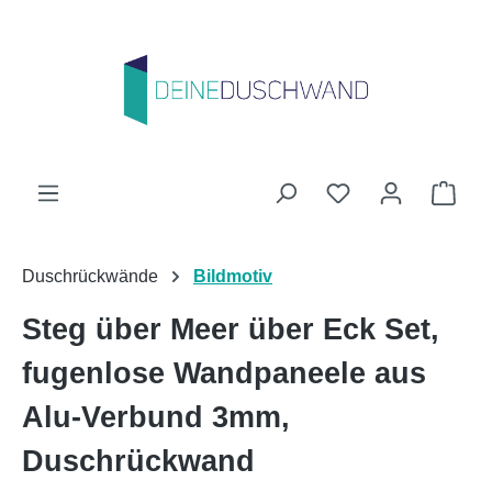
Zum Hauptinhalt springen
Du hast 0 Produk
Ware
Duschrückwände
Bildmotiv
Steg über Meer über Eck Set,
fugenlose Wandpaneele aus
Alu-Verbund 3mm,
Duschrückwand