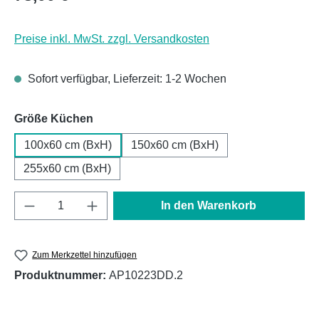
Preise inkl. MwSt. zzgl. Versandkosten
Sofort verfügbar, Lieferzeit: 1-2 Wochen
auswählen
Größe Küchen
100x60 cm (BxH)
150x60 cm (BxH)
255x60 cm (BxH)
Produkt Anzahl: Gib den gewünschten Wert e
In den Warenkorb
Zum Merkzettel hinzufügen
Produktnummer:
AP10223DD.2