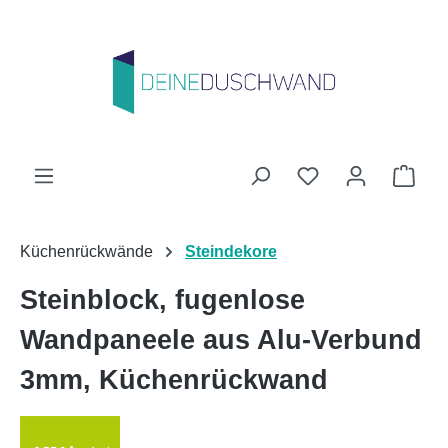
Zum Hauptinhalt springen
Du hast 0 Produk
Ware
Küchenrückwände
Steindekore
Steinblock, fugenlose
Wandpaneele aus Alu-Verbund
3mm, Küchenrückwand