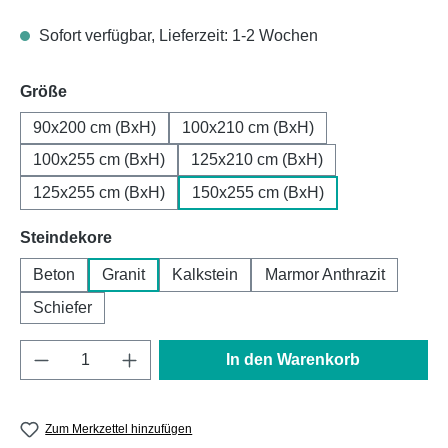
Sofort verfügbar, Lieferzeit: 1-2 Wochen
auswählen
Größe
90x200 cm (BxH)
100x210 cm (BxH)
100x255 cm (BxH)
125x210 cm (BxH)
125x255 cm (BxH)
150x255 cm (BxH)
auswählen
Steindekore
Beton
Granit
Kalkstein
Marmor Anthrazit
Schiefer
Produkt Anzahl: Gib den gewünschten Wert e
In den Warenkorb
Zum Merkzettel hinzufügen