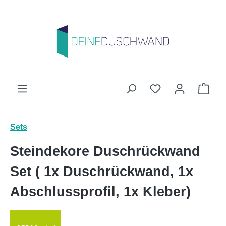
Zum Hauptinhalt springen
Du hast 0 Produk
Ware
Sets
Steindekore Duschrückwand
Set ( 1x Duschrückwand, 1x
Abschlussprofil, 1x Kleber)