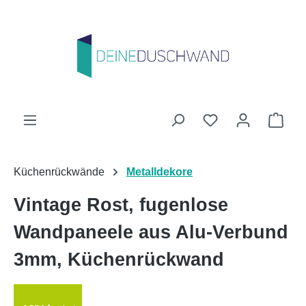
Zum Hauptinhalt springen
Du hast 0 Produk
Ware
Küchenrückwände
Metalldekore
Vintage Rost, fugenlose
Wandpaneele aus Alu-Verbund
3mm, Küchenrückwand