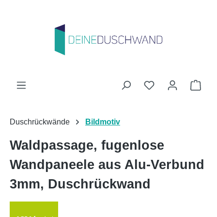
Zum Hauptinhalt springen
Du hast 0 Produk
Ware
Duschrückwände
Bildmotiv
Waldpassage, fugenlose
Wandpaneele aus Alu-Verbund
3mm, Duschrückwand