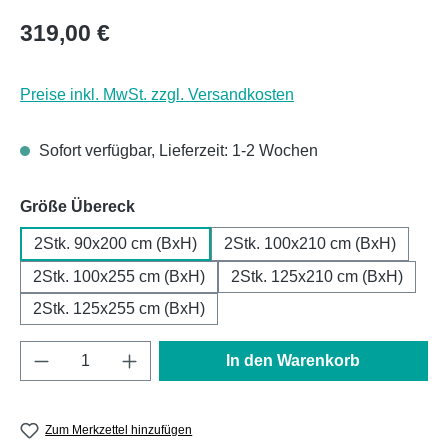
Regulärer Preis:
319,00 €
Preise inkl. MwSt. zzgl. Versandkosten
Sofort verfügbar, Lieferzeit: 1-2 Wochen
auswählen
Größe Übereck
2Stk. 90x200 cm (BxH)
2Stk. 100x210 cm (BxH)
2Stk. 100x255 cm (BxH)
2Stk. 125x210 cm (BxH)
2Stk. 125x255 cm (BxH)
Produkt Anzahl: Gib den gewünschten Wert e
In den Warenkorb
Zum Merkzettel hinzufügen