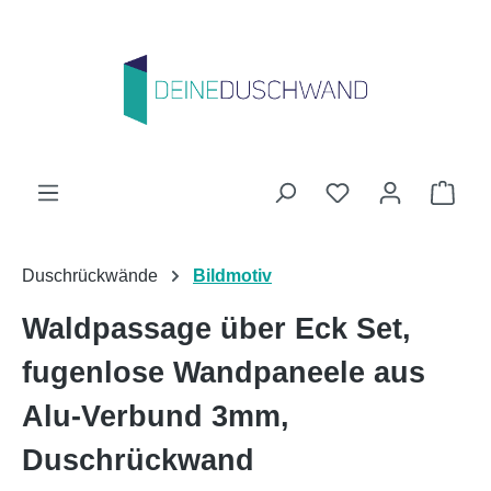
Zum Hauptinhalt springen
Du hast 0 Produk
Ware
Duschrückwände
Bildmotiv
Waldpassage über Eck Set,
fugenlose Wandpaneele aus
Alu-Verbund 3mm,
Duschrückwand