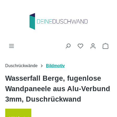
Zum Hauptinhalt springen
Du hast 0 Produk
Ware
Duschrückwände
Bildmotiv
Wasserfall Berge, fugenlose
Wandpaneele aus Alu-Verbund
3mm, Duschrückwand