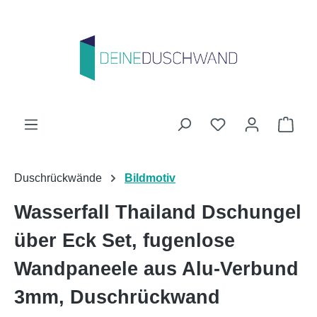
Zum Hauptinhalt springen
Du hast 0 Produk
Ware
Duschrückwände
Bildmotiv
Wasserfall Thailand Dschungel
über Eck Set, fugenlose
Wandpaneele aus Alu-Verbund
3mm, Duschrückwand