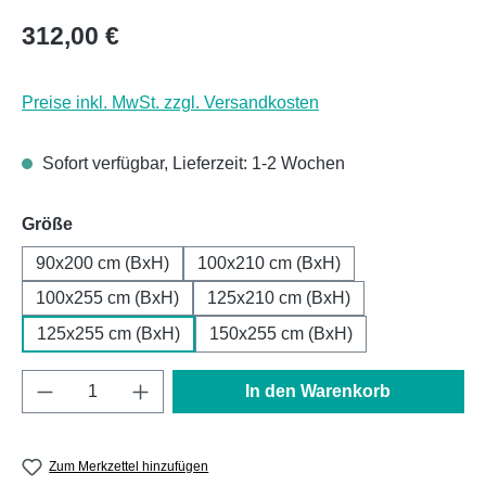
Regulärer Preis:
312,00 €
Preise inkl. MwSt. zzgl. Versandkosten
Sofort verfügbar, Lieferzeit: 1-2 Wochen
auswählen
Größe
90x200 cm (BxH)
100x210 cm (BxH)
100x255 cm (BxH)
125x210 cm (BxH)
125x255 cm (BxH)
150x255 cm (BxH)
Produkt Anzahl: Gib den gewünschten Wert e
In den Warenkorb
Zum Merkzettel hinzufügen