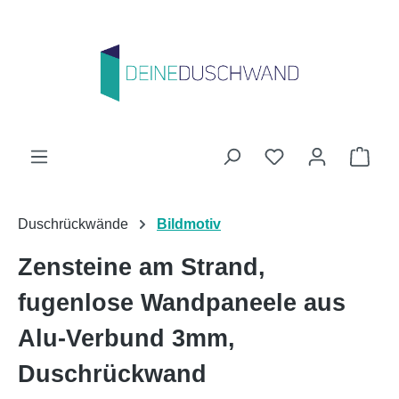
Zum Hauptinhalt springen
Du hast 0 Produk
Ware
Duschrückwände
Bildmotiv
Zensteine am Strand,
fugenlose Wandpaneele aus
Alu-Verbund 3mm,
Duschrückwand