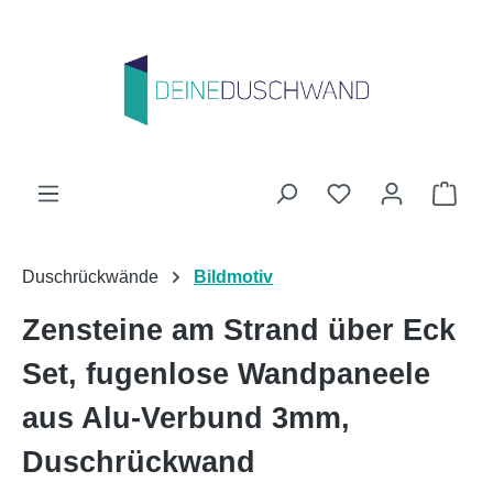
Zum Hauptinhalt springen
Du hast 0 Produk
Ware
Duschrückwände
Bildmotiv
Zensteine am Strand über Eck
Set, fugenlose Wandpaneele
aus Alu-Verbund 3mm,
Duschrückwand