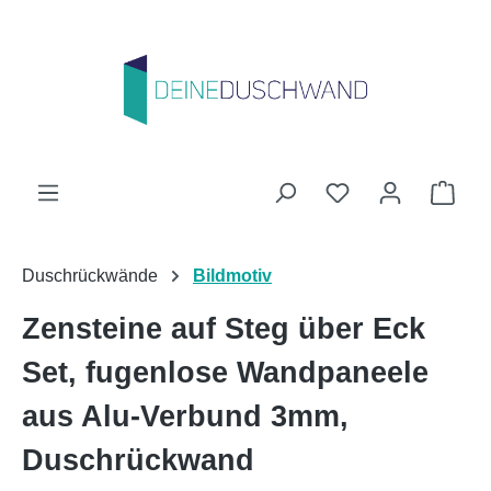
Zum Hauptinhalt springen
Du hast 0 Produk
Ware
Duschrückwände
Bildmotiv
Zensteine auf Steg über Eck
Set, fugenlose Wandpaneele
aus Alu-Verbund 3mm,
Duschrückwand