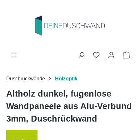
Zum Hauptinhalt springen
Du hast 0 Produk
Ware
Duschrückwände
Holzoptik
Altholz dunkel, fugenlose
Wandpaneele aus Alu-Verbund
3mm, Duschrückwand