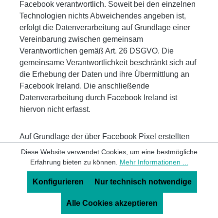
Facebook verantwortlich. Soweit bei den einzelnen
Technologien nichts Abweichendes angeben ist,
erfolgt die Datenverarbeitung auf Grundlage einer
Vereinbarung zwischen gemeinsam
Verantwortlichen gemäß Art. 26 DSGVO. Die
gemeinsame Verantwortlichkeit beschränkt sich auf
die Erhebung der Daten und ihre Übermittlung an
Facebook Ireland. Die anschließende
Datenverarbeitung durch Facebook Ireland ist
hiervon nicht erfasst.
Auf Grundlage der über Facebook Pixel erstellten
Statistiken über Besucheraktivitäten auf unserer
Diese Website verwendet Cookies, um eine bestmögliche
Webseite betreiben wir über Facebook
Custom
Erfahrung bieten zu können.
Mehr Informationen ...
Audience
gruppenbasierte Werbung auf Facebook,
Konfigurieren
Nur technisch notwendige
indem wir die Merkmale der jeweiligen Zielgruppe
bestimmen.
Alle Cookies akzeptieren