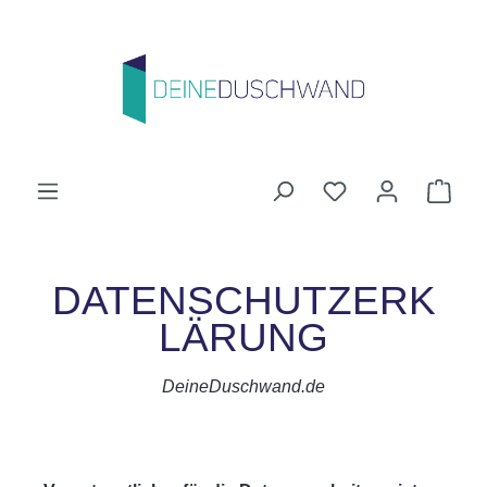
Zum Hauptinhalt springen
Du hast 0 Produk
Ware
DATENSCHUTZERK
LÄRUNG
DeineDuschwand.de