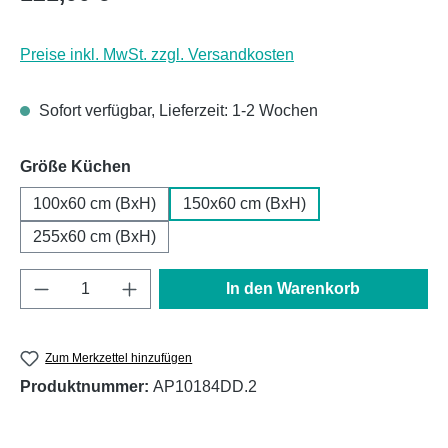
Preise inkl. MwSt. zzgl. Versandkosten
Sofort verfügbar, Lieferzeit: 1-2 Wochen
auswählen
Größe Küchen
100x60 cm (BxH)
150x60 cm (BxH)
255x60 cm (BxH)
Produkt Anzahl: Gib den gewünschten Wert e
In den Warenkorb
Zum Merkzettel hinzufügen
Produktnummer:
AP10184DD.2