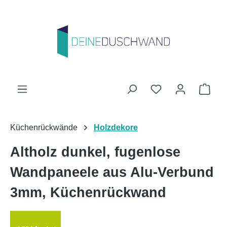
Zum Hauptinhalt springen
Du hast 0 Produk
Ware
Küchenrückwände
Holzdekore
Altholz dunkel, fugenlose
Wandpaneele aus Alu-Verbund
3mm, Küchenrückwand