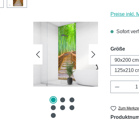
Preise inkl.
Sofort ver
ausw
Größe
90x200 cm
125x210 c
Produkt 
Zum Merkzet
Produktnu