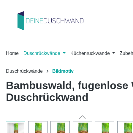
m Hauptinhalt springen
Zur Suche springen
Zur Hauptnavigation springen
Home
Duschrückwände
Küchenrückwände
Zubeh
Duschrückwände
Bildmotiv
Bambuswald, fugenlose
Duschrückwand
Bildergalerie überspringen