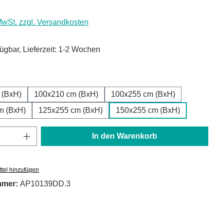
 MwSt. zzgl. Versandkosten
fügbar, Lieferzeit: 1-2 Wochen
ählen
 (BxH)
100x210 cm (BxH)
100x255 cm (BxH)
m (BxH)
125x255 cm (BxH)
150x255 cm (BxH)
Anzahl: Gib den gewünschten Wert ein oder
In den Warenkorb
tel hinzufügen
mmer:
AP10139DD.3