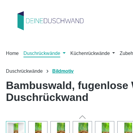
m Hauptinhalt springen
Zur Suche springen
Zur Hauptnavigation springen
Home
Duschrückwände
Küchenrückwände
Zubeh
Duschrückwände
Bildmotiv
Bambuswald, fugenlose
Duschrückwand
Bildergalerie überspringen