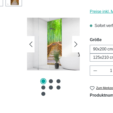
Preise inkl.
Sofort ver
ausw
Größe
90x200 cm
125x210 c
Produkt 
Zum Merkzet
Produktnu