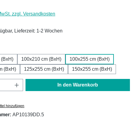
 MwSt. zzgl. Versandkosten
fügbar, Lieferzeit: 1-2 Wochen
ählen
 (BxH)
100x210 cm (BxH)
100x255 cm (BxH)
m (BxH)
125x255 cm (BxH)
150x255 cm (BxH)
Anzahl: Gib den gewünschten Wert ein oder
In den Warenkorb
tel hinzufügen
mmer:
AP10139DD.5