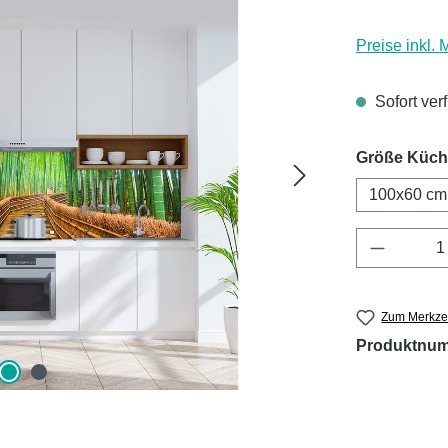
Preise inkl.
Sofort ver
Größe Küc
100x60 cm
Produkt 
Zum Merkzet
Produktnu