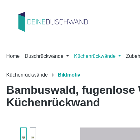
m Hauptinhalt springen
Zur Suche springen
Zur Hauptnavigation springen
Home
Duschrückwände
Küchenrückwände
Zubeh
Küchenrückwände
Bildmotiv
Bambuswald, fugenlose
Küchenrückwand
Bildergalerie überspringen