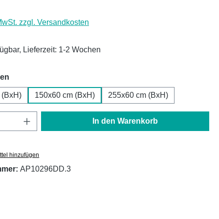
 MwSt. zzgl. Versandkosten
fügbar, Lieferzeit: 1-2 Wochen
auswählen
hen
 (BxH)
150x60 cm (BxH)
255x60 cm (BxH)
Anzahl: Gib den gewünschten Wert ein oder
In den Warenkorb
tel hinzufügen
mmer:
AP10296DD.3