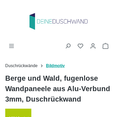
Zum Hauptinhalt springen
Du hast 0 Produk
Ware
Duschrückwände
Bildmotiv
Berge und Wald, fugenlose
Wandpaneele aus Alu-Verbund
3mm, Duschrückwand