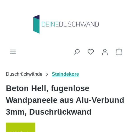
Zum Hauptinhalt springen
Du hast 0 Produk
Ware
Duschrückwände
Steindekore
Beton Hell, fugenlose
Wandpaneele aus Alu-Verbund
3mm, Duschrückwand