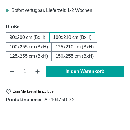
Sofort verfügbar, Lieferzeit: 1-2 Wochen
auswählen
Größe
90x200 cm (BxH)
100x210 cm (BxH)
100x255 cm (BxH)
125x210 cm (BxH)
125x255 cm (BxH)
150x255 cm (BxH)
Produkt Anzahl: Gib den gewünschten Wert e
In den Warenkorb
Zum Merkzettel hinzufügen
Produktnummer:
AP10475DD.2