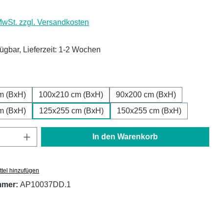
 MwSt. zzgl. Versandkosten
fügbar, Lieferzeit: 1-2 Wochen
ählen
m (BxH)
100x210 cm (BxH)
90x200 cm (BxH)
m (BxH)
125x255 cm (BxH)
150x255 cm (BxH)
Anzahl: Gib den gewünschten Wert ein oder
In den Warenkorb
tel hinzufügen
mmer:
AP10037DD.1