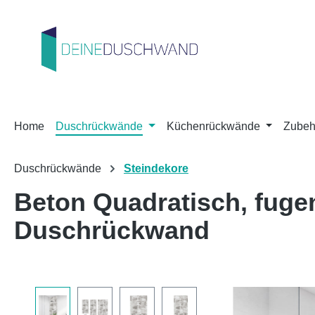
m Hauptinhalt springen
Zur Suche springen
Zur Hauptnavigation springen
Home
Duschrückwände
Küchenrückwände
Zubeh
Duschrückwände
Steindekore
Beton Quadratisch, fug
Duschrückwand
Bildergalerie überspringen