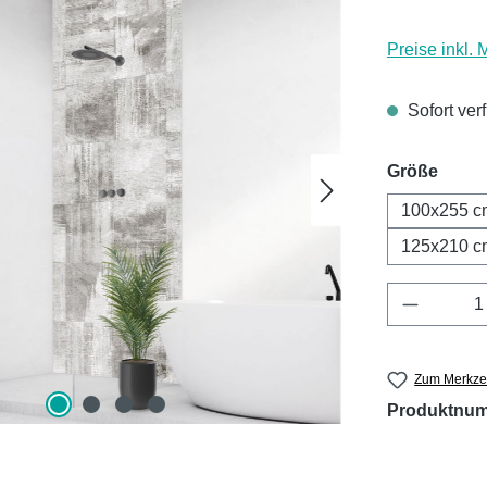
Preise inkl.
Sofort ver
ausw
Größe
100x255 c
125x210 c
Produkt 
Zum Merkzet
Produktnu