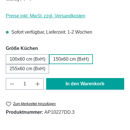
Preise inkl. MwSt. zzgl. Versandkosten
Sofort verfügbar, Lieferzeit: 1-2 Wochen
auswählen
Größe Küchen
100x60 cm (BxH)
150x60 cm (BxH)
255x60 cm (BxH)
Produkt Anzahl: Gib den gewünschten Wert e
In den Warenkorb
Zum Merkzettel hinzufügen
Produktnummer:
AP10227DD.3