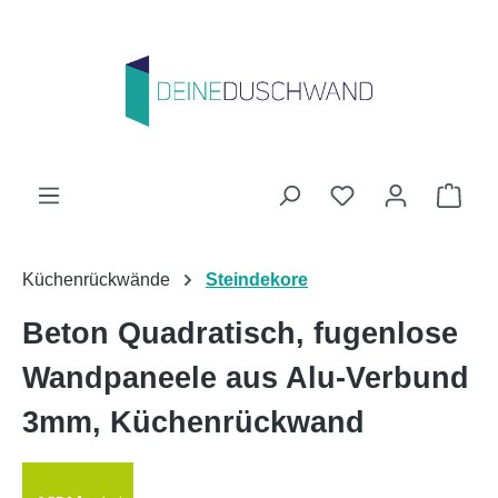
Zum Hauptinhalt springen
Du hast 0 Produk
Ware
Küchenrückwände
Steindekore
Beton Quadratisch, fugenlose
Wandpaneele aus Alu-Verbund
3mm, Küchenrückwand