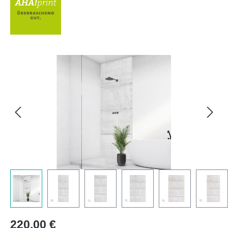
Bildergalerie überspringen
Regulärer Preis:
220,00 €