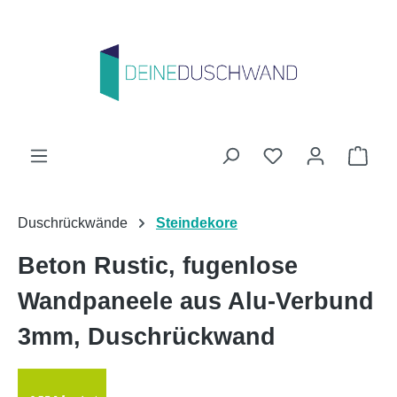
Zum Hauptinhalt springen
Du hast 0 Produk
Ware
Duschrückwände
Steindekore
Beton Rustic, fugenlose
Wandpaneele aus Alu-Verbund
3mm, Duschrückwand