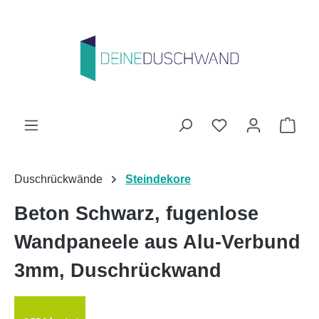
Zum Hauptinhalt springen
Du hast 0 Produk
Ware
Duschrückwände
Steindekore
Beton Schwarz, fugenlose
Wandpaneele aus Alu-Verbund
3mm, Duschrückwand