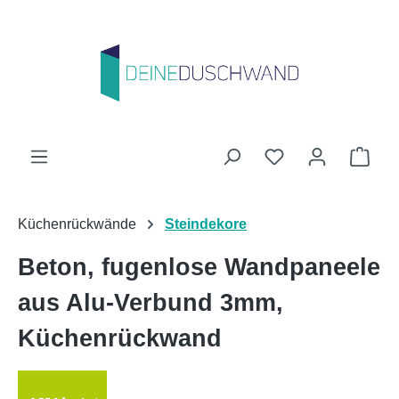
Zum Hauptinhalt springen
Du hast 0 Produk
Ware
Küchenrückwände
Steindekore
Beton, fugenlose Wandpaneele
aus Alu-Verbund 3mm,
Küchenrückwand