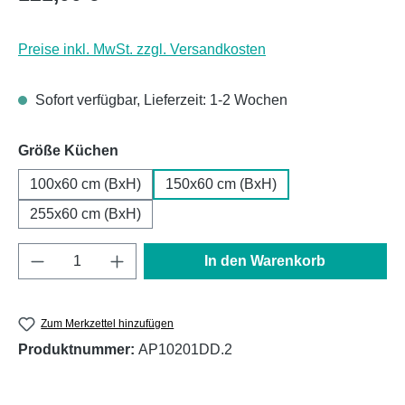
Preise inkl. MwSt. zzgl. Versandkosten
Sofort verfügbar, Lieferzeit: 1-2 Wochen
auswählen
Größe Küchen
100x60 cm (BxH)
150x60 cm (BxH)
255x60 cm (BxH)
Produkt Anzahl: Gib den gewünschten Wert e
In den Warenkorb
Zum Merkzettel hinzufügen
Produktnummer:
AP10201DD.2