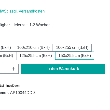
 MwSt. zzgl. Versandkosten
fügbar, Lieferzeit: 1-2 Wochen
ählen
 (BxH)
100x210 cm (BxH)
100x255 cm (BxH)
m (BxH)
125x255 cm (BxH)
150x255 cm (BxH)
Anzahl: Gib den gewünschten Wert ein oder
In den Warenkorb
tel hinzufügen
mmer:
AP10044DD.3