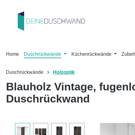
m Hauptinhalt springen
Zur Suche springen
Zur Hauptnavigation springen
Home
Duschrückwände
Küchenrückwände
Zubeh
Duschrückwände
Holzoptik
Blauholz Vintage, fuge
Duschrückwand
Bildergalerie überspringen