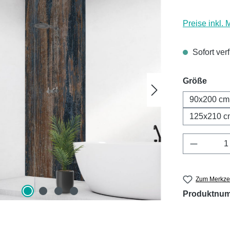
Preise inkl.
Sofort ver
ausw
Größe
90x200 cm
125x210 c
Produkt 
Zum Merkzet
Produktnu